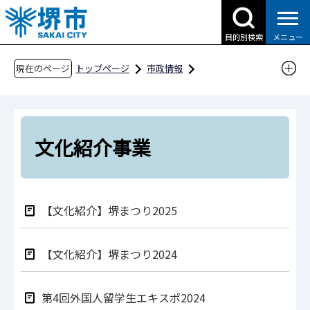
こ
の
目的別検索
メニュー
ペ
ー
現在のページ
トップページ
市政情報
ジ
国際交流・多文化共生
の
アセアン諸国との交流
先
堺とアセアンとの交流
文化紹介事業
頭
文化紹介事業
で
す
【文化紹介】堺まつり2025
【文化紹介】堺まつり2024
第4回外国人留学生エキスポ2024