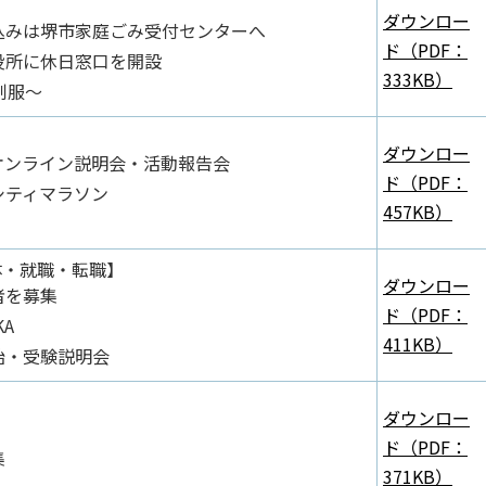
ダウンロー
込みは堺市家庭ごみ受付センターへ
ド（PDF：
役所に休日窓口を開設
333KB）
制服～
ダウンロー
オンライン説明会・活動報告会
ド（PDF：
シティマラソン
457KB）
体・就職・転職】
ダウンロー
者を募集
ド（PDF：
KA
411KB）
始・受験説明会
ダウンロー
ド（PDF：
集
371KB）