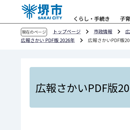
こ
の
くらし・手続き
子
ペ
ー
トップページ
市政情報
広
現在のページ
ジ
広報さかい PDF版 2026年
広報さかいPDF版20
の
先
頭
で
す
広報さかいPDF版20