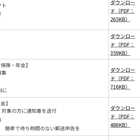
ダウンロー
クト
ド（PDF：
育
265KB）
ダウンロー
ド（PDF：
359KB）
・保険・年金】
ダウンロー
募集
ド（PDF：
716KB）
内に
税金】
ダウンロー
 対象の方に通知書を送付
ド（PDF：
集
486KB）
で 簡単で待ち時間のない郵送申告を