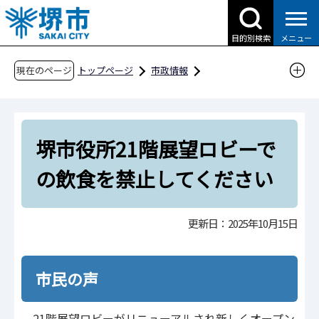
こ
の
目的別検索
メニュー
ペ
ー
現在のページ
トップページ
市政情報
ジ
広報・広聴・シティプロモーション
広聴
の
市民の声
市民の声Q&A（令和7年度分）
先
令和7年10月15日更新
堺市役所21階展望ロビーで
頭
で
堺市役所21階展望ロビーでの飲食を禁止してく
の飲食を禁止してください
す
ださい
更新日：2025年10月15日
市民の声
21階展望ロビーがリニューアルされ新しくオープン