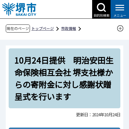
こ
の
目的別検索
メニュー
ペ
ー
現在のページ
トップページ
市政情報
ジ
広報・広聴・シティプロモーション
報道
の
報道提供資料
過去の報道提供資料
先
令和6年
令和6年10月
10月24日提供 明治安田生
頭
で
10月24日提供 明治安田生命保険相互会社 堺支
命保険相互会社 堺支社様か
す
社様からの寄附金に対し感謝状贈呈式を行いま
らの寄附金に対し感謝状贈
す
呈式を行います
更新日：2024年10月24日