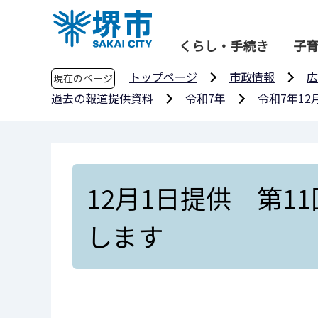
こ
の
くらし・手続き
子
ペ
ー
トップページ
市政情報
広
現在のページ
ジ
過去の報道提供資料
令和7年
令和7年12
の
先
頭
で
す
12月1日提供 第
します