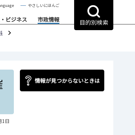
anguage
やさしいにほんご
・ビジネス
市政情報
目的別検索
料
催
情報が見つからないときは
月1日