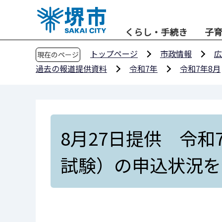
こ
の
くらし・手続き
子
ペ
ー
トップページ
市政情報
広
現在のページ
ジ
過去の報道提供資料
令和7年
令和7年8月
の
先
頭
で
す
8月27日提供 令
試験）の申込状況を