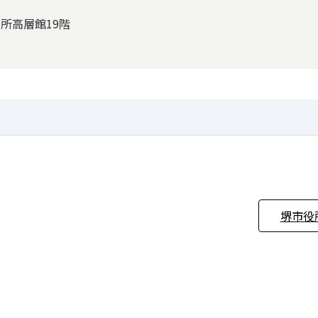
役所高層館19階
堺市役