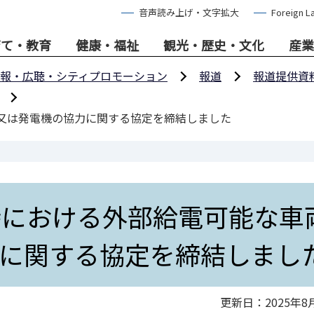
音声読み上げ・文字拡大
Foreign L
育て・教育
健康・福祉
観光・歴史・文化
産業
報・広聴・シティプロモーション
報道
報道提供資
等又は発電機の協力に関する協定を締結しました
時における外部給電可能な車
に関する協定を締結しまし
更新日：2025年8