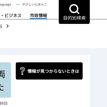
anguage
やさしいにほんご
・ビジネス
市政情報
目的別検索
料
両
情報が見つからないときは
た
月6日