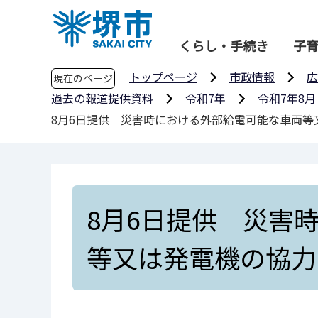
こ
の
くらし・手続き
子
ペ
ー
トップページ
市政情報
広
現在のページ
ジ
過去の報道提供資料
令和7年
令和7年8月
の
8月6日提供 災害時における外部給電可能な車両
先
頭
で
す
8月6日提供 災害
等又は発電機の協力