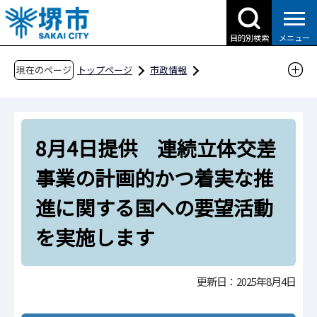
こ
の
目的別検索
メニュー
ペ
ー
現在のページ
トップページ
市政情報
ジ
広報・広聴・シティプロモーション
報道
の
報道提供資料
過去の報道提供資料
先
令和7年
令和7年8月
8月4日提供 連続立体交差
頭
で
8月4日提供 連続立体交差事業の計画的かつ着
事業の計画的かつ着実な推
す
実な推進に関する国への要望活動を実施します
進に関する国への要望活動
を実施します
更新日：2025年8月4日