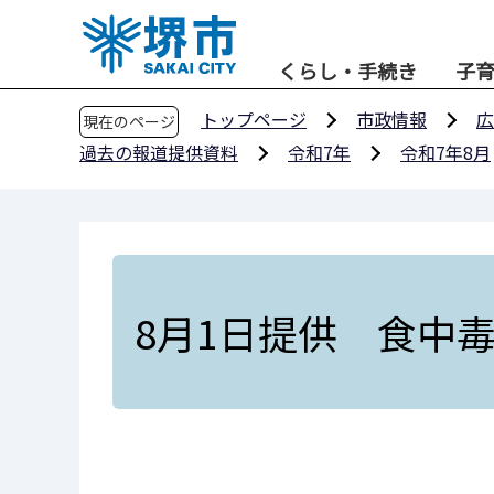
こ
の
くらし・手続き
子
ペ
ー
トップページ
市政情報
広
現在のページ
ジ
過去の報道提供資料
令和7年
令和7年8月
の
先
頭
で
す
8月1日提供 食中