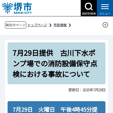
こ
の
目的別検索
メニュー
ペ
ー
現在のページ
トップページ
市政情報
ジ
広報・広聴・シティプロモーション
報道
の
報道提供資料
過去の報道提供資料
先
令和7年
令和7年7月
7月29日提供 古川下水ポ
頭
で
7月29日提供 古川下水ポンプ場での消防設備
ンプ場での消防設備保守点
す
保守点検における事故について
検における事故について
更新日：2025年7月29日
7月29日 火曜日 午後4時45分提