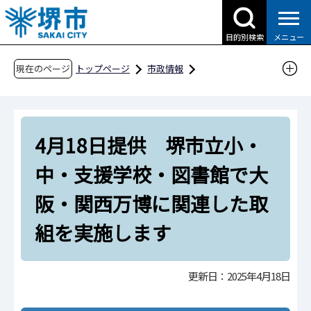
こ
の
目的別検索
メニュー
ペ
ー
現在のページ
トップページ
市政情報
ジ
広報・広聴・シティプロモーション
報道
の
報道提供資料
過去の報道提供資料
先
令和7年
令和7年4月
4月18日提供 堺市立小・
頭
で
4月18日提供 堺市立小・中・支援学校・図書
中・支援学校・図書館で大
す
館で大阪・関西万博に関連した取組を実施しま
阪・関西万博に関連した取
す
組を実施します
更新日：2025年4月18日