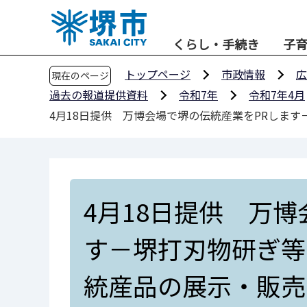
こ
の
くらし・手続き
子
ペ
ー
トップページ
市政情報
広
現在のページ
ジ
過去の報道提供資料
令和7年
令和7年4月
の
4月18日提供 万博会場で堺の伝統産業をPRしま
先
頭
で
す
4月18日提供 万
す－堺打刃物研ぎ等
統産品の展示・販売