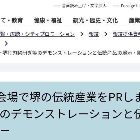
音声読み上げ・文字拡大
Foreign L
育て・教育
健康・福祉
観光・歴史・文化
産業
報・広聴・シティプロモーション
報道
報道提供資
す－堺打刃物研ぎ等のデモンストレーションと伝統産品の展示・
博会場で堺の伝統産業をPRし
のデモンストレーションと
－