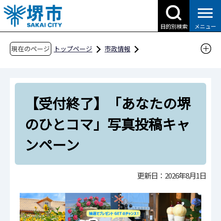
こ
の
目的別検索
メニュー
ペ
ー
現在のページ
トップページ
市政情報
ジ
広報・広聴・シティプロモーション
の
シティプロモーション
先
堺市公式Instagram（インスタグラム）
【受付終了】「あなたの堺
頭
で
【受付終了】「あなたの堺のひとコマ」写真投
のひとコマ」写真投稿キャ
す
稿キャンペーン
ンペーン
更新日：2026年8月1日