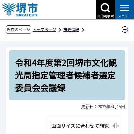
こ
の
目的別検索
メニュー
ペ
ー
現在のページ
トップページ
市政情報
ジ
行政運営・計画・指針
指定管理者制度
の
指定管理者候補者選定委員会会議録等
先
令和4年度第2回堺市文化観光局指定管理者候補
令和4年度第2回堺市文化観
頭
者選定委員会会議録
で
光局指定管理者候補者選定
す
委員会会議録
更新日：2023年5月15日
画面サイズに合わせて閲覧