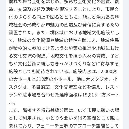
優れた舞台芸術をはじめ、多彩な芸術文化の鑑賞、創
造、交流及び普及活動を促進することにより、市民文
化のさらなる向上を図るとともに、魅力と活力ある地
域社会の形成や都市魅力の創造及び発信に資するため
設置された。また、堺区域における地域文化施設とし
て、地域の文化資源や地域の特性を踏まえ、地域住民
が積極的に参加できるような施策の推進や地域におけ
る文化交流の促進、地域文化を担う人材の育成、子ど
もが文化芸術に親しむきっかけづくりなどに寄与する
施設としても期待されている。施設内容は、2,000席
の大ホールと312席の小ホール、他に大スタジオ、小
スタジオ、多目的室、文化交流室などを備え、レスト
ランや駐車場を合わせた延床面積は19,815平方メート
ル。
また、隣接する堺市翁橋公園は、広く市民に憩いの場
として利用され、ゆとりや潤いを得る空間として親し
まれており、フェニーチェ堺のアプローチ空間として