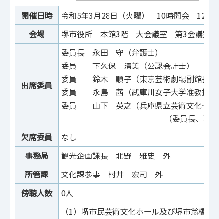
開催日時
令和5年3月28日（火曜） 10時開会 12時
会場
堺市役所 本館3階 大会議室 第3会議室
委員長 永田 守（弁護士）
委員 下久保 清美（公認会計士）
委員 鈴木 順子（東京芸術劇場副館長）
出席委員
委員 永島 茜（武庫川女子大学准教授）
委員 山下 英之（兵庫県立芸術文化セン
（委員長、職務
欠席委員
なし
事務局
観光企画課長 北野 雅史 外
所管課
文化課参事 村井 宏司 外
傍聴人数
0人
（1）堺市民芸術文化ホール及び堺市翁橋公