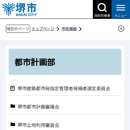
こ
の
目的別検索
メニュー
ペ
ー
現在のページ
トップページ
市政情報
ジ
行政運営・計画・指針
附属機関・懇話会等
の
建築都市局
都市計画部
先
頭
都市計画部
で
す
堺市建築都市局指定管理者候補者選定委員会
堺市都市計画審議会
堺市土地利用審査会