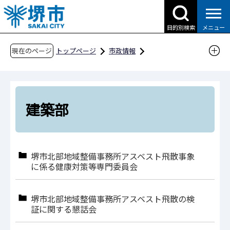
こ
の
目的別検索
メニュー
ペ
ー
現在のページ
トップページ
市政情報
ジ
行政運営・計画・指針
附属機関・懇話会等
の
建築都市局
建築部
先
頭
建築部
で
す
堺市北部地域整備事務所アスベスト飛散事象
に係る健康対策等専門委員会
堺市北部地域整備事務所アスベスト飛散の検
証に関する懇話会