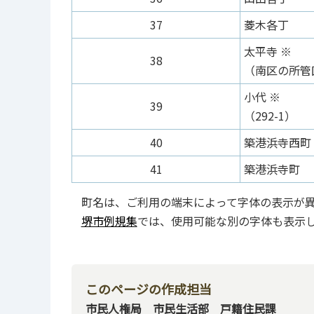
37
菱木各丁
太平寺 ※
38
（南区の所管
小代 ※
39
（292-1）
40
築港浜寺西町
41
築港浜寺町
町名は、ご利用の端末によって字体の表示が
堺市例規集
では、使用可能な別の字体も表示
このページの作成担当
市民人権局 市民生活部 戸籍住民課