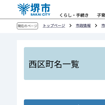
こ
の
くらし・手続き
子
ペ
ー
トップページ
市政情報
市
現在のページ
ジ
の
先
頭
で
す
西区町名一覧