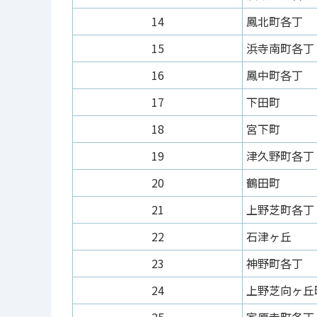
14
鳳北町各丁
15
浜寺南町各丁
16
鳳中町各丁
17
下田町
18
宮下町
19
津久野町各丁
20
鶴田町
21
上野芝町各丁
22
石津ヶ丘
23
神野町各丁
24
上野芝向ヶ丘