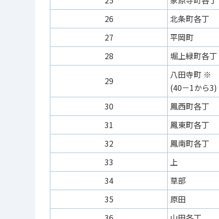
25
家原寺町各丁
26
北条町各丁
27
平岡町
28
堀上緑町各丁
八田寺町 ※
29
(40－1から3)
30
鳳西町各丁
31
鳳東町各丁
32
鳳南町各丁
33
上
34
草部
35
原田
36
山田各丁