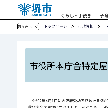
こ
の
くらし・手続き
子
ペ
ー
トップページ
市政情報
市
現在のページ
ジ
の
先
頭
で
す
市役所本庁舎特定屋
令和2年4月1日に大阪府受動喫煙防止条例
敷地内全面禁煙になりました。そのため、市