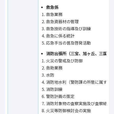
救急係
救急業務
救急資器材の管理
救急技術の指導及び訓練
救急に係る統計
応急手当の普及啓発活動
消防出張所（三宝、旭ヶ丘、三国ヶ
火災の警戒及び防御
救助業務
水防
消防地水利（警防課の所管に属する
消防訓練
警防計画の策定
消防対象物の査察実施及び査察結果
火災等防御検討会の実施