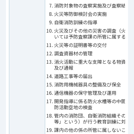
消防対象物の査察実施及び査察結果
火災等防御検討会の実施
自衛消防訓練の指導
火災及びその他の災害の調査（火災
いては予防査察課の所管に属するも
火災等の証明書等の交付
調査資器材の管理
消火活動に重大な支障となる物資等
及び通報
道路工事等の届出
消防用機械器具の整備及び保全
通信機器の保守管理及び運用
開発指導に係る防火水槽等の中間検
防活動空地の検査
管内の消防団、自衛消防組織その他
等」という）が行う教育訓練に対す
課内の他の係の所管に属しないこと