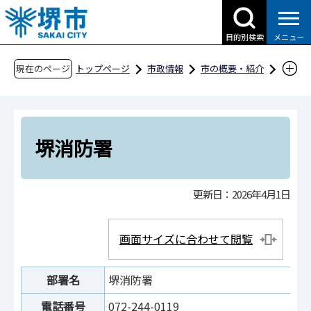
こ
の
目的別検索
メニュー
ペ
ー
現在のページ
トップページ
市政情報
市の概要・紹介
ジ
市役所案内
市の組織・問合せ
消防局
の
堺消防署
先
頭
堺消防署
で
す
更新日：2026年4月1日
画面サイズに合わせて閲覧
部署名
堺消防署
電話番号
072-244-0119