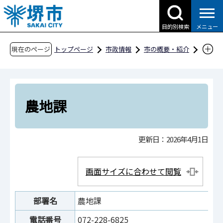
こ
の
目的別検索
メニュー
ペ
ー
現在のページ
トップページ
市政情報
市の概要・紹介
ジ
市役所案内
市の組織・問合せ
の
産業振興局
農政部
農地課
先
頭
農地課
で
す
更新日：2026年4月1日
画面サイズに合わせて閲覧
部署名
農地課
電話番号
072-228-6825