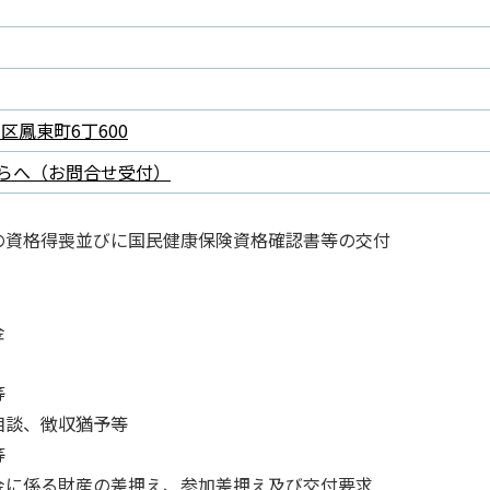
西区鳳東町6丁600
らへ（お問合せ受付）
の資格得喪並びに国民健康保険資格確認書等の交付
金
等
相談、徴収猶予等
等
金に係る財産の差押え、参加差押え及び交付要求