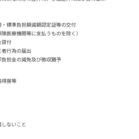
用・標準負担額減額認定証等の交付
保険医療機関等に支払うものを除く）
金貸付
三者行為の届出
部負担金の減免及び徴収猶予
格得喪等
属しないこと