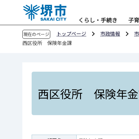
こ
の
くらし・手続き
子
ペ
ー
トップページ
市政情報
市
現在のページ
ジ
西区役所 保険年金課
の
先
頭
で
す
西区役所 保険年金