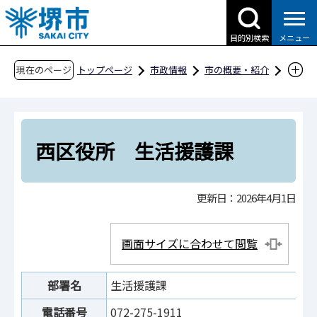
こ
の
目的別検索
メニュー
ペ
ー
現在のページ
トップページ
市政情報
市の概要・紹介
ジ
市役所案内
市の組織・問合せ
西区役所
の
西保健福祉総合センター
先
西区役所 生活援護課
頭
西区役所 生活援護課
で
す
更新日：2026年4月1日
画面サイズに合わせて閲覧
部署名
生活援護課
電話番号
072-275-1911