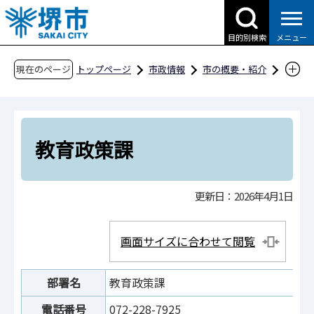
こ
の
目的別検索
メニュー
ペ
ー
現在のページ
トップページ
市政情報
市の概要・紹介
ジ
市役所案内
市の組織・問合せ
の
教育委員会事務局
総務部
教育政策課
先
頭
教育政策課
で
す
更新日：2026年4月1日
画面サイズに合わせて閲覧
部署名
教育政策課
電話番号
072-228-7925