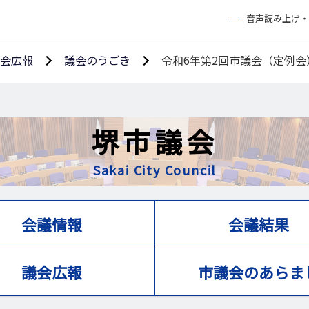
音声読み上げ・
会広報
議会のうごき
令和6年第2回市議会（定例会
堺市議会
Sakai City Council
会議情報
会議結果
議会広報
市議会のあらま