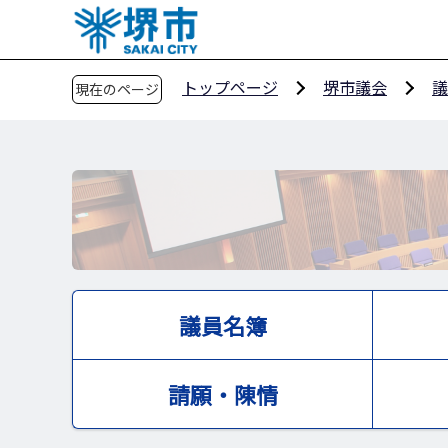
こ
の
ペ
トップページ
堺市議会
議
現在のページ
ー
ジ
の
先
頭
で
す
議員名簿
請願・陳情