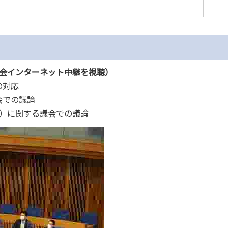
会
インターネット中継
を視聴
）
の対応
会での議論
）に関する議会での議論