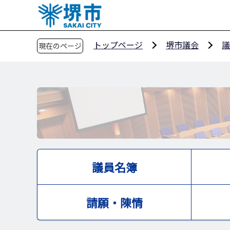
こ
の
ペ
トップページ
堺市議会
議
現在のページ
ー
ジ
の
先
頭
で
す
議員名簿
請願・陳情