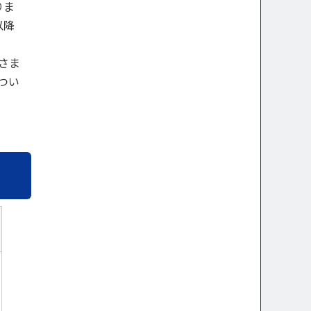
りま
以降
さま
つい