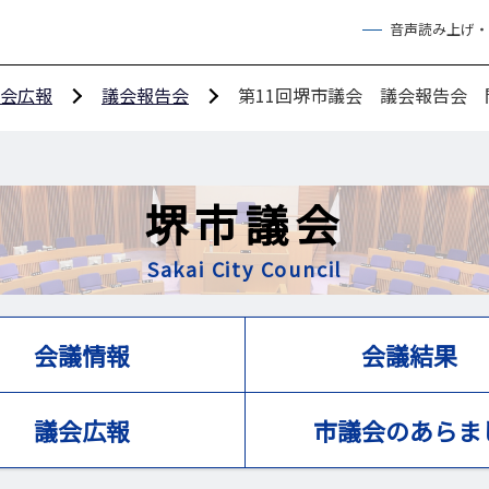
音声読み上げ・
会広報
議会報告会
第11回堺市議会 議会報告会 
堺市議会
Sakai City Council
会議情報
会議結果
議会広報
市議会のあらま