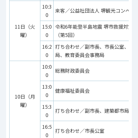
10:3
来客／公益社団法人 堺観光コンベン
0
11日（火
15:0
令和6年能登半島地震 堺市救援対策
曜）
0
（第5回）
16:2
打ち合わせ／副市長、市長公室、子
0
局、教育委員会事務局
10:0
総務財政委員会
0
13:0
健康福祉委員会
0
10日（月
曜）
15:3
打ち合わせ／副市長、建築都市局
0
16:5
打ち合わせ／市長公室
0