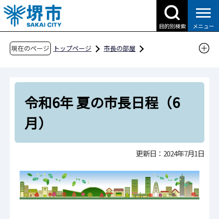
こ
の
目的別検索
メニュー
ペ
ー
現在のページ
トップページ
市長の部屋
ジ
これまでの市長日程
の
令和6年 夏の市長日程（6月）
先
令和6年 夏の市長日程（6
頭
で
月）
す
更新日：2024年7月1日