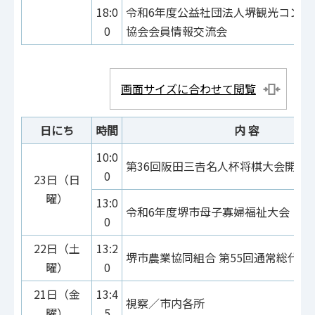
18:0
令和6年度公益社団法人堺観光コンベ
0
協会会員情報交流会
画面サイズに合わせて閲覧
日にち
時間
内 容
10:0
第36回阪田三𠮷名人杯将棋大会開会
0
23日（日
曜）
13:0
令和6年度堺市母子寡婦福祉大会
0
22日（土
13:2
堺市農業協同組合 第55回通常総代会
曜）
0
21日（金
13:4
視察／市内各所
曜）
5