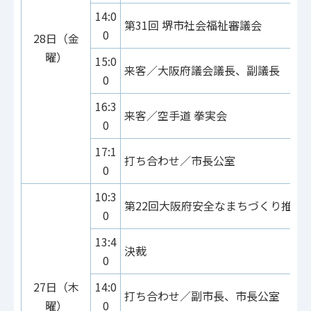
14:0
第31回 堺市社会福祉審議会
0
28日（金
曜）
15:0
来客／大阪府議会議長、副議長
0
16:3
来客／空手道 拳実会
0
17:1
打ち合わせ／市長公室
0
10:3
第22回大阪府安全なまちづくり推進
0
13:4
決裁
0
27日（木
14:0
打ち合わせ／副市長、市長公室
曜）
0