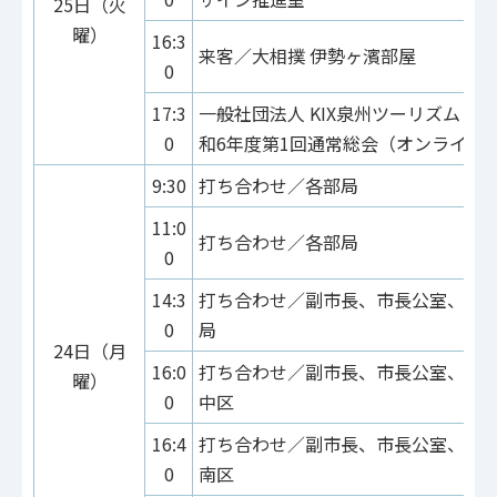
25日（火
曜）
16:3
来客／大相撲 伊勢ヶ濱部屋
0
17:3
一般社団法人 KIX泉州ツーリズムビ
0
和6年度第1回通常総会（オンライン
9:30
打ち合わせ／各部局
11:0
打ち合わせ／各部局
0
14:3
打ち合わせ／副市長、市長公室、総
0
局
24日（月
16:0
打ち合わせ／副市長、市長公室、市
曜）
0
中区
16:4
打ち合わせ／副市長、市長公室、市
0
南区