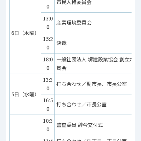
市民人権委員会
0
13:0
産業環境委員会
0
6日（木曜）
15:2
決裁
0
18:0
一般社団法人 堺建設業協会 創立六
0
賀会
13:3
打ち合わせ／副市長、市長公室
0
5日（水曜）
16:5
打ち合わせ／市長公室
0
10:3
監査委員 辞令交付式
0
11:4
打ち合わせ／副市長、市長公室、泉