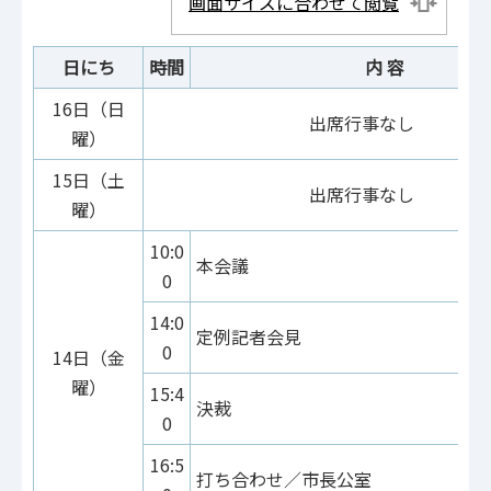
画面サイズに合わせて閲覧
日にち
時間
内 容
16日（日
出席行事なし
曜）
15日（土
出席行事なし
曜）
10:0
本会議
0
14:0
定例記者会見
0
14日（金
曜）
15:4
決裁
0
16:5
打ち合わせ／市長公室