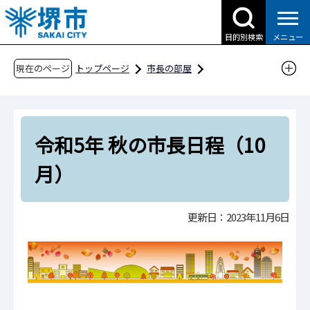
こ
の
目的別検索
メニュー
ペ
ー
現在のページ
トップページ
市長の部屋
ジ
これまでの市長日程
の
令和5年 秋の市長日程（10月）
先
令和5年 秋の市長日程（10
頭
で
月）
す
更新日：2023年11月6日