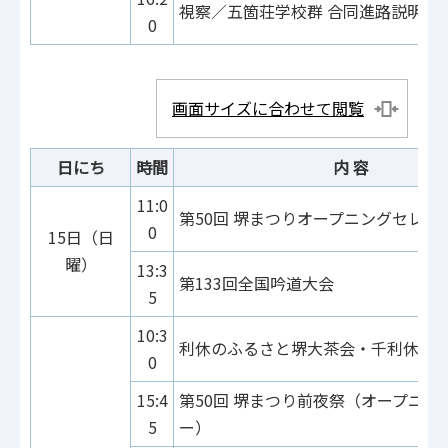
視察／五箇荘学校群 合同進路説明会
0
画面サイズに合わせて閲覧
日にち
時間
内 容
11:0
第50回 堺まつりオープニングセレモ
0
15日（日
曜）
13:3
第133回全国吟道大会
5
10:3
利休のふるさと堺大茶会・千利休慰
0
15:4
第50回 堺まつり前夜祭（オープニン
5
ー）