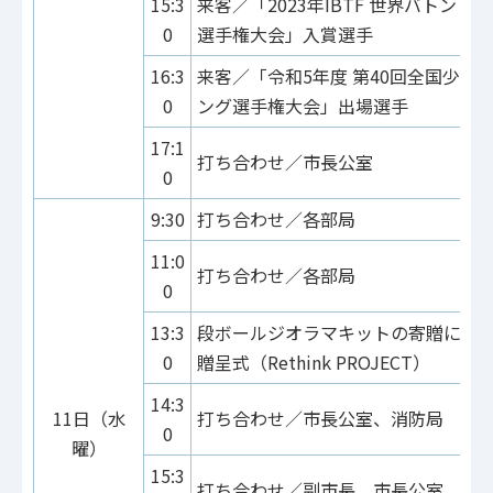
15:3
来客／「2023年IBTF 世界バトント
0
選手権大会」入賞選手
16:3
来客／「令和5年度 第40回全国少年
0
ング選手権大会」出場選手
17:1
打ち合わせ／市長公室
0
9:30
打ち合わせ／各部局
11:0
打ち合わせ／各部局
0
13:3
段ボールジオラマキットの寄贈に対
0
贈呈式（Rethink PROJECT）
14:3
11日（水
打ち合わせ／市長公室、消防局
0
曜）
15:3
打ち合わせ／副市長、市長公室、建