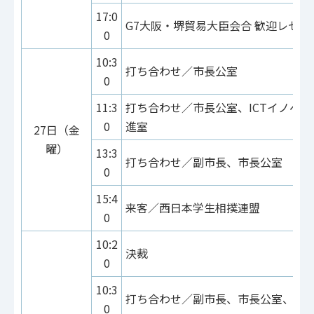
17:0
G7大阪・堺貿易大臣会合 歓迎レセプ
0
10:3
打ち合わせ／市長公室
0
11:3
打ち合わせ／市長公室、ICTイノベ
0
進室
27日（金
曜）
13:3
打ち合わせ／副市長、市長公室
0
15:4
来客／西日本学生相撲連盟
0
10:2
決裁
0
10:3
打ち合わせ／副市長、市長公室、建
0