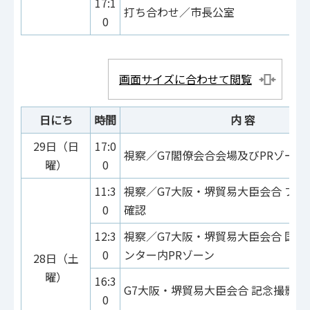
17:1
打ち合わせ／市長公室
0
画面サイズに合わせて閲覧
日にち
時間
内 容
29日（日
17:0
視察／G7閣僚会合会場及びPRゾーン
曜）
0
11:3
視察／G7大阪・堺貿易大臣会合 プ
0
確認
12:3
視察／G7大阪・堺貿易大臣会合 国際
0
ンター内PRゾーン
28日（土
曜）
16:3
G7大阪・堺貿易大臣会合 記念撮影
0