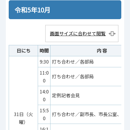
令和5年10月
画面サイズに合わせて閲覧
日にち
時間
内 容
9:30
打ち合わせ／各部局
11:0
打ち合わせ／各部局
0
14:0
定例記者会見
0
15:5
31日（火
打ち合わせ／副市長、市長公室、総
0
曜）
16:1