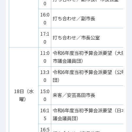
0
16:0
打ち合わせ／副市長
0
17:1
打ち合わせ／市長公室
0
11:0
令和6年度当初予算会派要望（大阪維
0
市議会議員団）
13:3
令和6年度当初予算会派要望（公明党
0
団）
18日（水
15:0
来客／安芸高田市長
曜）
0
16:1
令和6年度当初予算会派要望（日本共
5
議会議員団）
16:5