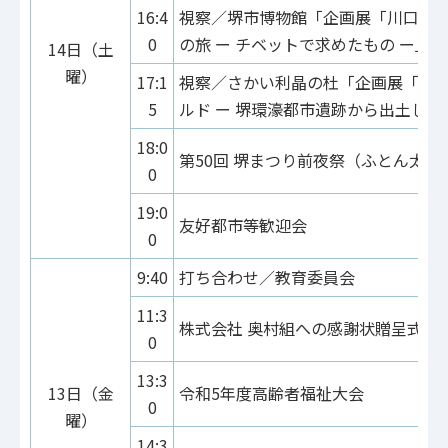
16:4
視察／堺市博物館「企画展「川口慧海
0
の旅 ー チベットで求めたもの ー」
14日（土
曜）
17:1
視察／さかい利晶の杜「企画展「堺
5
ルド ー 堺環濠都市遺跡から出土した逸
18:0
第50回 堺まつり前夜祭（ふとん太鼓
0
19:0
友好都市等歓迎会
0
9:40
打ち合わせ／教育委員会
11:3
株式会社 奥村組への感謝状贈呈式
0
13:3
13日（金
令和5年度高齢者福祉大会
0
曜）
14:3