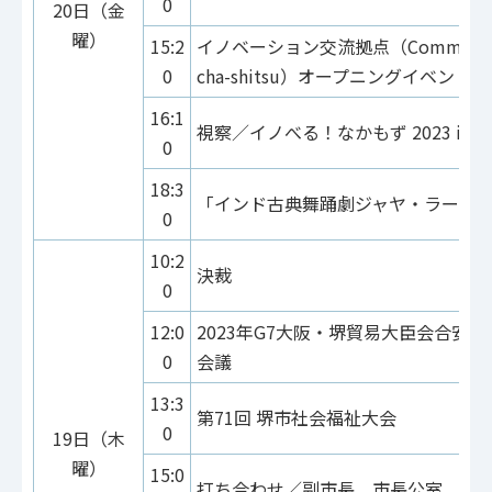
0
20日（金
曜）
15:2
イノベーション交流拠点（Community
0
cha-shitsu）オープニングイベント
16:1
視察／イノべる！なかもず 2023 in 
0
18:3
「インド古典舞踊劇ジャヤ・ラーム
0
10:2
決裁
0
12:0
2023年G7大阪・堺貿易大臣会合安
0
会議
13:3
第71回 堺市社会福祉大会
0
19日（木
曜）
15:0
打ち合わせ／副市長、市長公室