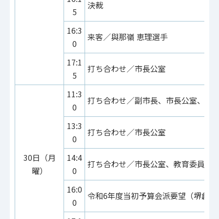
決裁
5
16:3
来客／與那嶺 恵理選手
0
17:1
打ち合わせ／市長公室
5
11:3
打ち合わせ／副市長、市長公室、環
0
13:3
打ち合わせ／市長公室
0
30日（月
14:4
打ち合わせ／市長公室、教育委員会
曜）
0
16:0
令和6年度当初予算会派要望（堺創志
0