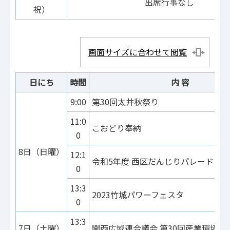
出席行事なし
祝）
画面サイズに合わせて閲覧
日にち
時間
内 容
9:00
第30回太井秋祭り
11:0
こおどり奉納
0
8日（日曜）
12:1
令和5年度 西区だんじりパレード
0
13:3
2023竹城パワーフェスタ
0
13:3
7日（土曜）
関西広域連合議会 第30回産業環境常