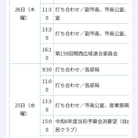
26日（木
11:3
打ち合わせ／副市長、市長公室、財
曜）
0
室
13:3
打ち合わせ／副市長、市長公室、健
0
16:1
第159回関西広域連合委員会
0
9:30
打ち合わせ／各部局
11:0
打ち合わせ／各部局
0
13:3
25日（水
打ち合わせ／市長公室、産業振興局
0
曜）
15:0
令和6年度当初予算会派要望（自由民
0
民クラブ）