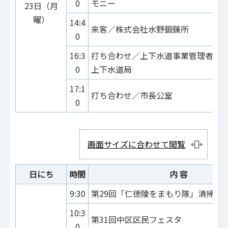
0
モニー
23日（月
曜）
14:4
来客／株式会社水野鍛錬所
0
16:3
打ち合わせ／上下水道事業管理者、
0
上下水道局
17:1
打ち合わせ／市長公室
0
画面サイズに合わせて閲覧
日にち
時間
内 容
9:30
第29回「仁徳陵をまもり隊」清掃活
10:3
第31回中区区民フェスタ
0