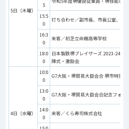
令和5年度堺優良従業員・堺技能功労
5
5日（木曜）
15:5
打ち合わせ／副市長、市長公室、健
0
16:3
来客／初芝立命館高等学校
0
18:0
日本製鉄堺ブレイザーズ 2023-24V.LE
0
陣式・激励会
10:0
G7大阪・堺貿易大臣会合 堺市特別警
0
13:0
G7大阪・堺貿易大臣会合記念フォー
0
14:0
4日（水曜）
来客／くら寿司株式会社
0
15:0