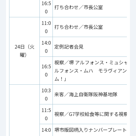
16:5
打ち合わせ／市長公室
0
11:0
打ち合わせ／市長公室
0
14:0
24日（火
定例記者会見
0
曜）
視察／堺 アルフォンス・ミュシャ館
16:5
ルフォンス・ムハ モラヴィアン・
0
ム！」
10:3
来客／海上自衛隊阪神基地隊
0
11:5
視察／G7学校給食等に関する視察
0
14:0
堺市版図柄入りナンバープレート交