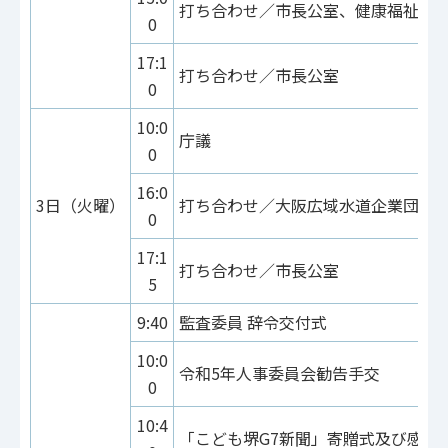
打ち合わせ／市長公室、健康福祉局
0
17:1
打ち合わせ／市長公室
0
10:0
庁議
0
16:0
3日（火曜）
打ち合わせ／大阪広域水道企業団
0
17:1
打ち合わせ／市長公室
5
9:40
監査委員 辞令交付式
10:0
令和5年人事委員会勧告手交
0
10:4
「こども堺G7新聞」寄贈式及び感謝