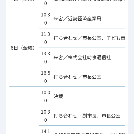
0
10:3
来客／近畿経済産業局
0
11:3
打ち合わせ／市長公室、子ども青少
0
6日（金曜）
13:3
来客／株式会社時事通信社
0
16:5
打ち合わせ／市長公室
0
10:0
決裁
0
10:3
打ち合わせ／副市長、市長公室
0
14:1