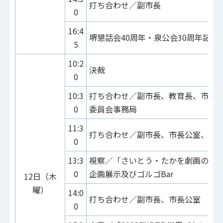
打ち合わせ／副市長
0
16:4
堺懇話会40周年・泉公会30周年記念
5
10:2
決裁
0
10:3
打ち合わせ／副市長、教育長、市長
0
委員会事務局
11:3
打ち合わせ／副市長、市長公室、建
0
13:3
視察／「さいとう・たかを劇画の世界2
0
企画展示及びゴルゴBar
12日（木
曜）
14:0
打ち合わせ／副市長、市長公室
0