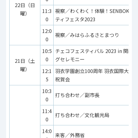
22日（日
11:3
視察／わくわく！体験！SENBOKU
曜）
0
ティフェスタ2023
12:0
視察／みはらふるさとまつり
0
10:5
チェコフェスティバル 2023 in 関西
0
グセレモニー
21日（土
曜）
12:1
羽衣学園創立100周年 羽衣国際大学開
5
祝賀会
10:3
打ち合わせ／副市長
0
11:4
打ち合わせ／文化観光局
0
14:0
来客／外務省