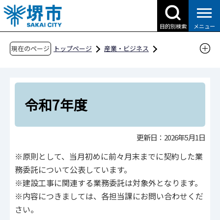
こ
の
目的別検索
メニュー
ペ
ー
現在のページ
トップページ
産業・ビジネス
ジ
入札・契約・公売
の
物品調達、業務委託・役務の提供、賃借・売払
先
い
頭
令和7年度
入札・契約結果情報
で
す
業務委託に係る入札・契約結果等情報
更新日：2026年5月1日
業務委託に係る入札・契約結果等情報（危機管
※原則として、当月初めに前々月末までに契約した業
理室）
務委託について公表しています。
令和7年度
※建設工事に関連する業務委託は対象外となります。
※内容につきましては、各担当課にお問い合わせくだ
さい。