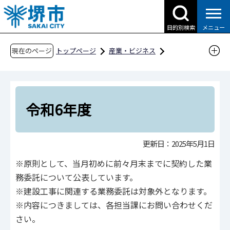
こ
の
目的別検索
メニュー
ペ
ー
現在のページ
トップページ
産業・ビジネス
ジ
入札・契約・公売
の
物品調達、業務委託・役務の提供、賃借・売払
先
い
頭
令和6年度
入札・契約結果情報
で
す
業務委託に係る入札・契約結果等情報
更新日：2025年5月1日
業務委託に係る入札・契約結果等情報（ICTイノ
※原則として、当月初めに前々月末までに契約した業
ベーション推進室）
務委託について公表しています。
令和6年度
※建設工事に関連する業務委託は対象外となります。
※内容につきましては、各担当課にお問い合わせくだ
さい。