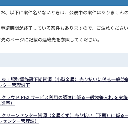
お、以下に案件名がないときは、公表中の案件はありません
申請期間が終了している案件もありますので、ご注意くださ
先のページに記載の連絡先を参照してください。
表）東工場貯留施設下期資源（小型金属）売り払いに係る⼀般競
ンター管理課下
）クラウド PBX サービス利用の調達に係る⼀般競争⼊札 を実施
推進室）
表）クリーンセンター資源（金属くず）売り払い（下期）に係る
ンセンター管理課）