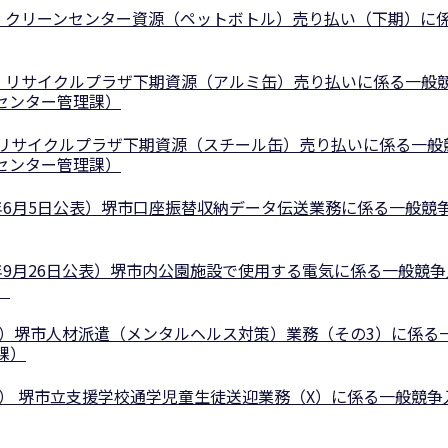
表）クリーンセンター資源（ペットボトル）売り払い（下期）に
表）リサイクルプラザ下期資源（アルミ缶）売り払いに係る一般
センター管理課）
表）リサイクルプラザ下期資源（スチール缶）売り払いに係る一般
センター管理課）
年6月5日公表）堺市口座振替収納データ伝送業務に係る一般競
年9月26日公表）堺市内公園施設で使用する電気に係る一般競争
）
公表）堺市人材派遣（メンタルヘルス対策）業務（その3）に係る
課）
表） 堺市立支援学校通学児童生徒送迎業務（X）に係る⼀般競争