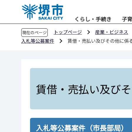
こ
の
くらし・手続き
子
ペ
ー
トップページ
産業・ビジネス
現在のページ
ジ
入札等公募案件
賃借・売払い及びその他に係
の
先
頭
で
す
賃借・売払い及びそ
入札等公募案件（市長部局）