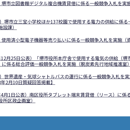
表）堺市立図書館デジタル複合機賃貸借に係る一般競争入札を実
表）堺市立三宝小学校ほか137校園で使用する電力の供給に係る
施設課）
表）使用済小型電子機器等売り払いに係る一般競争入札を実施（
年12月25日公表）「堺市役所本庁舎で使用する電気の供給（堺
）」に係る総合評価一般競争入札を実施（脱炭素先行地域推進室
公表）世界遺産・気球シャトルバスの運行に係る一般競争入札を実
年2月10日質疑回答掲載】
年4月1日公表）南区役所タブレット端末賃貸借（リース）に係
役所区政企画室）