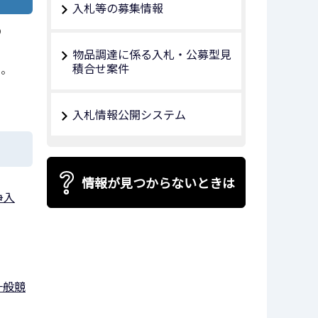
入札等の募集情報
の
物品調達に係る入札・公募型見
積合せ案件
い。
入札情報公開システム
情報が見つからないときは
争⼊
一般競