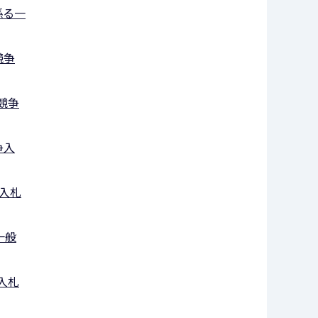
係る一
競争
競争
争入
入札
一般
⼊札