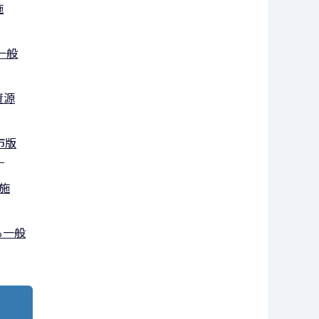
施
一般
資源
市版
）
施
る一般