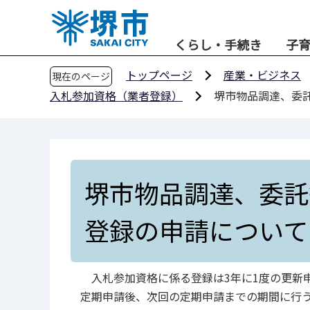
こ
の
くらし・手続き
子
ペ
ー
トップページ
産業・ビジネス
現在のページ
ジ
入札参加資格（業者登録）
堺市物品調達、委
の
先
頭
で
す
堺市物品調達、委託
登録の申請について
入札参加資格に係る登録は3年に1度の更新
定期申請後、次回の定期申請までの期間に行