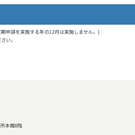
定期申請を実施する年の12月は実施しません。)
ださい。
役所本館8階