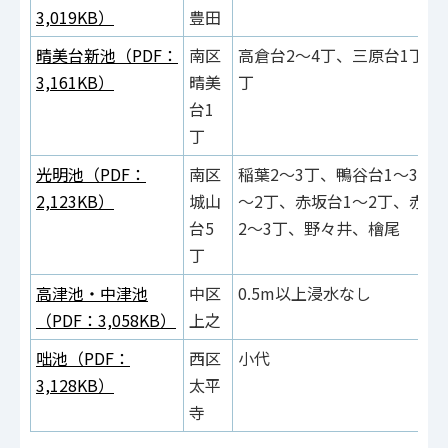
3,019KB）
豊田
晴美台新池（PDF：
南区
高倉台2～4丁、三原台1丁、
3,161KB）
晴美
丁
台1
丁
光明池（PDF：
南区
稲葉2～3丁、鴨谷台1～3丁
2,123KB）
城山
～2丁、赤坂台1～2丁、赤坂
台5
2～3丁、野々井、檜尾
丁
高津池・中津池
中区
0.5m以上浸水なし
（PDF：3,058KB）
上之
咄池（PDF：
西区
小代
3,128KB）
太平
寺