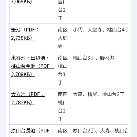
3,069KB）
宮山
台2
丁
筆池（PDF：
南区
小代、大庭寺、桃山台4丁
2,738KB）
大庭
寺
東谷池・田辺池・
南区
桃山台3丁、野々井
桃山台今池（PDF：
桃山
2,708KB）
台3
丁
大方池（PDF：
南区
大森、檜尾、桃山台2丁
2,782KB）
桃山
台2
丁
原山台長池（PDF：
南区
原山台2丁、大森、桃山台2