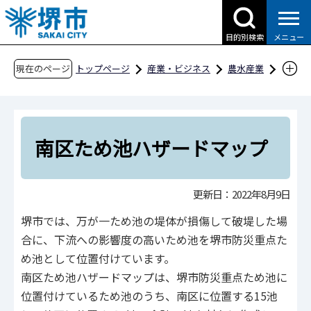
こ
の
目的別検索
メニュー
ペ
ー
現在のページ
トップページ
産業・ビジネス
農水産業
ジ
堺の農水産業
農空間づくり
の
南区ため池ハザードマップ
先
頭
南区ため池ハザードマップ
で
す
更新日：2022年8月9日
堺市では、万が一ため池の堤体が損傷して破堤した場
合に、下流への影響度の高いため池を堺市防災重点た
め池として位置付けています。
南区ため池ハザードマップは、堺市防災重点ため池に
位置付けているため池のうち、南区に位置する15池