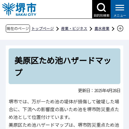
こ
の
目的別検索
メニュー
ペ
ー
現在のページ
トップページ
産業・ビジネス
農水産業
ジ
堺の農水産業
農空間づくり
の
美原区ため池ハザードマップ
先
美原区ため池ハザードマッ
頭
で
プ
す
更新日：2025年4月28日
堺市では、万が一ため池の堤体が損傷して破堤した場
合に、下流への影響度の高いため池を堺市防災重点た
め池として位置付けています。
美原区ため池ハザードマップは、堺市防災重点ため池