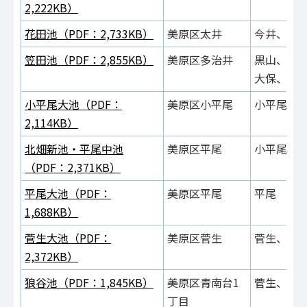
2,222KB）
花田池（PDF：2,733KB）
美原区太井
今井、太
笠田池（PDF：2,855KB）
美原区多治井
黒山、小
大保、丹
小平尾大池（PDF：
美原区小平尾
小平尾
2,114KB）
北畑新池・平尾中池
美原区平尾
小平尾、
（PDF：2,371KB）
平尾大池（PDF：
美原区平尾
平尾
1,688KB）
菅生大池（PDF：
美原区菅生
菅生、平
2,372KB）
狼谷池（PDF：1,845KB）
美原区青南台1
菅生、青南
丁目