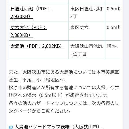
日置荘西池（PDF：
東区日置荘北町
0.5m以
2,930KB）
3丁
丈六大池（PDF：
東区丈六
0.5m以
2,883KB）
太満池（PDF：2,892KB）
大阪狭山市池尻
阿弥、南
北1丁目
また、大阪狭山市にある大鳥池については本市美原区
菅生、平尾、小平尾地区へ、
松原市の財産区が所有する菅池については大保、今井
地区への浸水（0.5m以上）が想定されています。
各々の池のハザードマップについては、次の各市のリ
ンクページからご覧ください。
大鳥池ハザードマップ表紙（大阪狭山市）