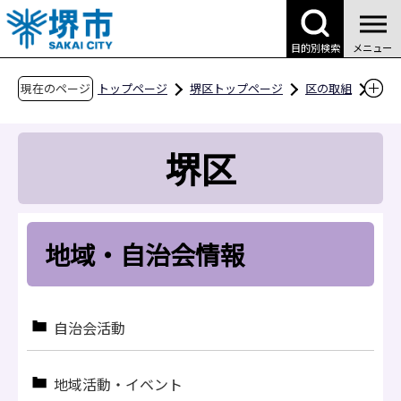
こ
の
目的別検索
メニュー
ペ
ー
現在のページ
トップページ
堺区トップページ
区の取組
ジ
地域・自治会情報
の
堺区
先
頭
で
す
地域・自治会情報
自治会活動
地域活動・イベント