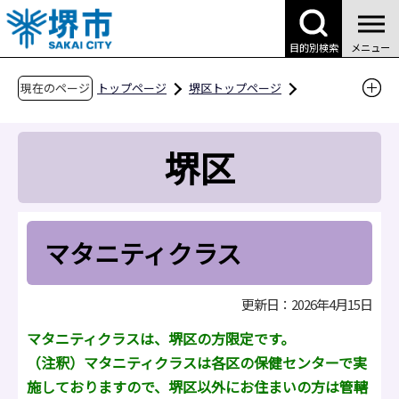
こ
の
目的別検索
メニュー
ペ
ー
現在のページ
トップページ
堺区トップページ
ジ
区役所案内
区役所の業務案内
の
堺保健センター
母子保健
妊娠しました
堺区
先
マタニティクラス
頭
で
す
マタニティクラス
更新日：2026年4月15日
マタニティクラスは、堺区の方限定です。
（注釈）マタニティクラスは各区の保健センターで実
施しておりますので、堺区以外にお住まいの方は管轄