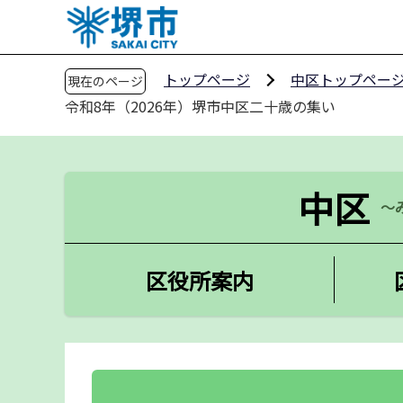
こ
の
ペ
トップページ
中区トップペー
現在のページ
ー
令和8年（2026年）堺市中区二十歳の集い
ジ
の
先
頭
中区
で
～
す
区役所案内