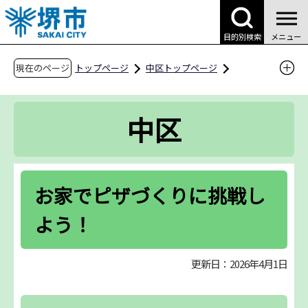
こ
の
目的別検索
メニュー
ペ
ー
現在のページ
トップページ
中区トップページ
ジ
区役所案内
区役所の業務案内
の
中保健センター
食の健康
中区
先
お家でピザづくりに挑戦しよう！
頭
で
す
お家でピザづくりに挑戦し
よう！
更新日：2026年4月1日