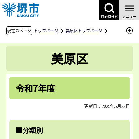
こ
の
目的別検索
メニュー
ペ
ー
現在のページ
トップページ
美原区トップページ
ジ
区政情報・区広報
の
美原区長直行便～あなたの声を聴かせてくださ
美原区
先
い～
頭
美原区長直行便へのご投稿に対する回答
で
す
令和7年度
令和7年度
更新日：2025年5月22日
■分類別