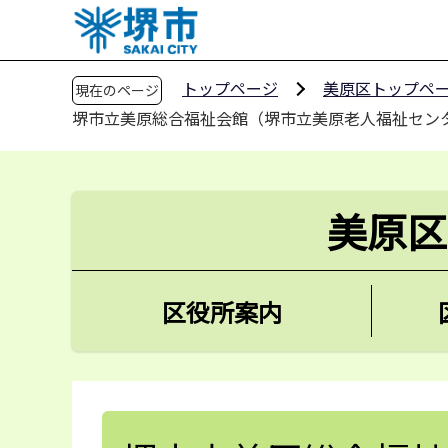
こ
の
ペ
トップページ
美原区トップペ
現在のページ
ー
堺市立美原総合福祉会館（堺市立美原老人福祉セン
ジ
の
先
頭
美原区
で
す
区役所案内