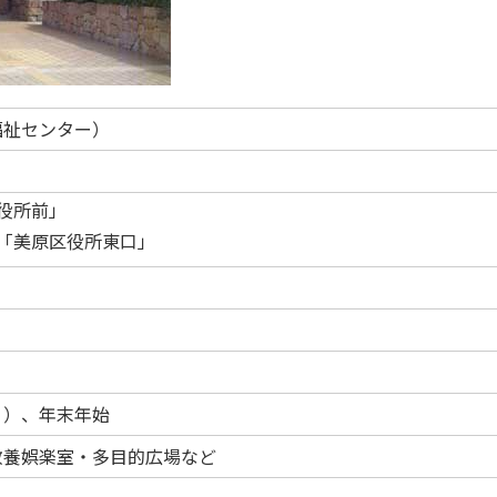
福祉センター）
役所前」
「美原区役所東口」
く）、年末年始
教養娯楽室・多目的広場など