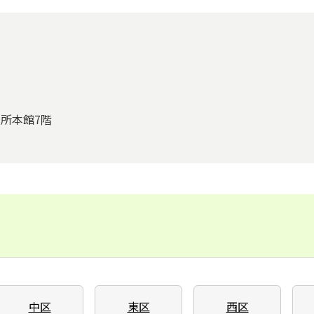
役所本館7階
中区
東区
西区