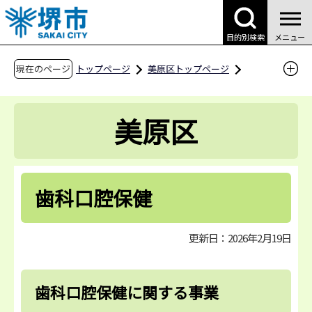
こ
の
目的別検索
メニュー
ペ
ー
現在のページ
トップページ
美原区トップページ
ジ
区役所案内
区役所の業務案内
の
美原保健センター
歯科口腔保健
美原区
先
頭
で
す
歯科口腔保健
更新日：2026年2月19日
歯科口腔保健に関する事業