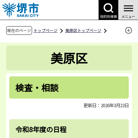
こ
の
目的別検索
メニュー
ペ
ー
現在のページ
トップページ
美原区トップページ
ジ
区役所案内
区役所の業務案内
の
美原保健センター
成人保健
美原区
先
健康についての相談・教室等
検査・相談
頭
で
す
検査・相談
更新日：2026年3月23日
令和8年度の日程