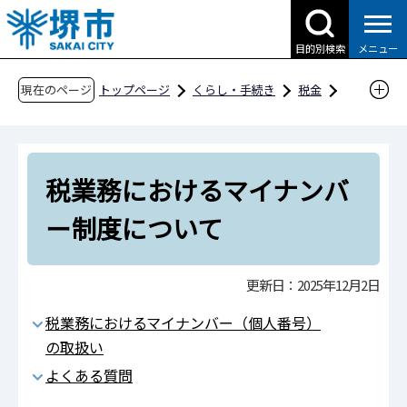
こ
の
目的別検索
メニュー
ペ
ー
現在のページ
トップページ
くらし・手続き
税金
ジ
マイナンバー制度
の
税業務におけるマイナンバー制度について
先
税業務におけるマイナンバ
頭
で
ー制度について
す
更新日：2025年12月2日
税業務におけるマイナンバー（個人番号）
の取扱い
よくある質問