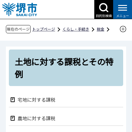
こ
の
目的別検索
メニュー
ペ
ー
現在のページ
トップページ
くらし・手続き
税金
ジ
市税の種類
固定資産税
の
土地に対する課税とその特例
先
土地に対する課税とその特
頭
で
例
す
宅地に対する課税
農地に対する課税