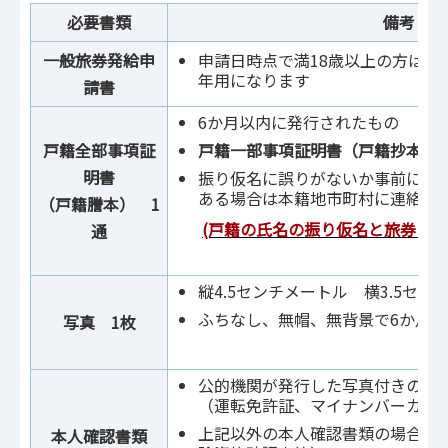
必要書類
備考
一般旅券発給申
申請日時点で満18歳以上の方は10
年用になります
請書
6か月以内に発行されたもの
戸籍全部事項証
戸籍一部事項証明書（戸籍抄本）
明書
振り仮名に誤りがないか事前に確
ある場合は本籍地市町村に連絡し
（戸籍謄本） 1
(戸籍の氏名の振り仮名と旅券に
通
縦4.5センチメートル 横3.5セン
ふちなし、無帽、無背景で6か月
写真 1枚
公的機関が発行した写真付きの本
（運転免許証、マイナンバーカー
上記以外の本人確認書類の場合は2
本人確認書類