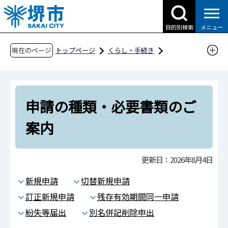
こ
の
目的別検索
メニュー
ペ
ー
現在のページ
トップページ
くらし・手続き
ジ
戸籍・住民票・各種証明
パスポートさかい
の
申請の種類・必要書類のご案内
先
申請の種類・必要書類のご
頭
で
案内
す
更新日：2026年8月4日
新規申請
切替新規申請
訂正新規申請
残存有効期間同一申請
紛失等届出
別名併記削除申出