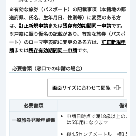
※有効な旅券（パスポート）の記載事項（本籍地の都
道府県、氏名、生年月日、性別等）に変更のある方
は、
訂正新規申請
または
残存有効期間同一申請
です。
※戸籍に振り仮名の記載があり、有効な旅券（パスポ
ート）のローマ字表記に変更のある方は、
訂正新規申
請
または
残存有効期間同一申請
です。
必要書類（窓口での申請の場合）
画面サイズに合わせて閲覧
必要書類
備考
申請日時点で満18歳以上の方は
一般旅券発給申請書
は5年用になります
縦4.5センチメートル 横3.5