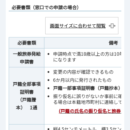
必要書類（窓口での申請の場合）
画面サイズに合わせて閲覧
必要書類
備考
一般旅券発給
申請時点で満18歳以上の方は10年用
になります
申請書
変更の内容が確認できるもの
6か月以内に発行されたもの
戸籍全部事項
戸籍一部事項証明書（戸籍抄本）で
証明書
振り仮名に誤りがないか事前に確認
（戸籍謄
る場合は本籍地市町村に連絡してく
本） 1通
(戸籍の氏名の振り仮名と旅券に
縦4.5センチメートル 横3.5センチ