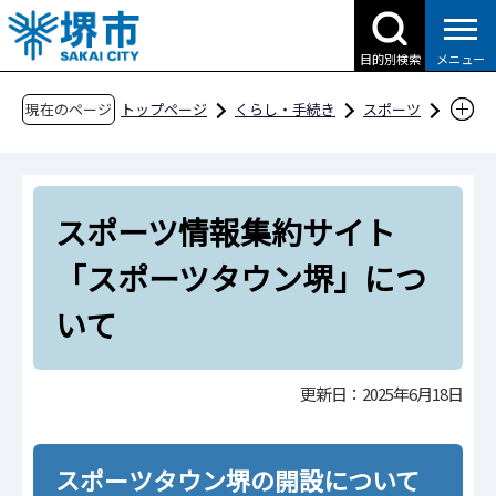
こ
の
目的別検索
メニュー
ペ
ー
現在のページ
トップページ
くらし・手続き
スポーツ
ジ
スポーツをする
の
スポーツ情報集約サイト「スポーツタウン堺」
先
について
スポーツ情報集約サイト
頭
で
「スポーツタウン堺」につ
す
いて
更新日：2025年6月18日
スポーツタウン堺の開設について