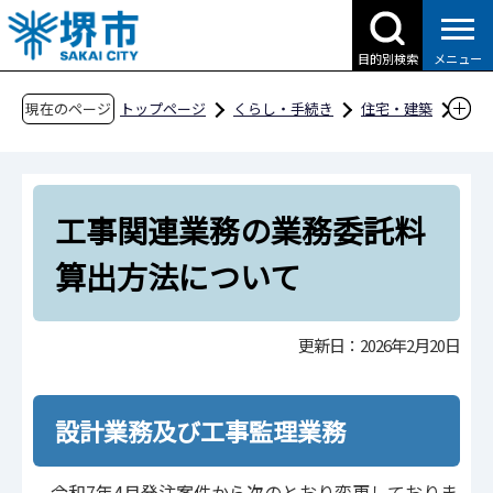
こ
の
目的別検索
メニュー
ペ
ー
現在のページ
トップページ
くらし・手続き
住宅・建築
ジ
建築
安心して使える建物
の
工事関連業務の業務委託料算出方法について
先
工事関連業務の業務委託料
頭
で
算出方法について
す
更新日：2026年2月20日
設計業務及び工事監理業務
令和7年4月発注案件から次のとおり変更しておりま