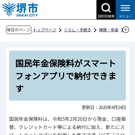
こ
の
目的別検索
メニュー
ペ
ー
現在のページ
トップページ
くらし・手続き
保険・年金
ジ
国民年金
お知らせ
の
国民年金保険料がスマートフォンアプリで納付
先
できます
国民年金保険料がスマート
頭
で
フォンアプリで納付できま
す
す
更新日：2025年4月24日
国民年金保険料は、令和5年2月20日から現金、口座振
替、クレジットカード等による納付に加え、新たにス