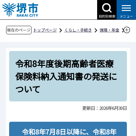
こ
の
目的別検索
メニュー
ペ
ー
現在のページ
トップページ
くらし・手続き
保険・年金
ジ
後期高齢者医療制度
の
後期高齢者医療からのお知らせ
先
令和8年度後期高齢者医療保険料納入通知書の
令和8年度後期高齢者医療
頭
発送について
で
保険料納入通知書の発送に
す
ついて
更新日：2026年6月30日
令和8年7月8日以降に、令和8年