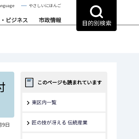
anguage
やさしいにほんご
・ビジネス
市政情報
目的別検索
付
このページも読まれています
東区内一覧
匠の技が冴える 伝統産業
月9日