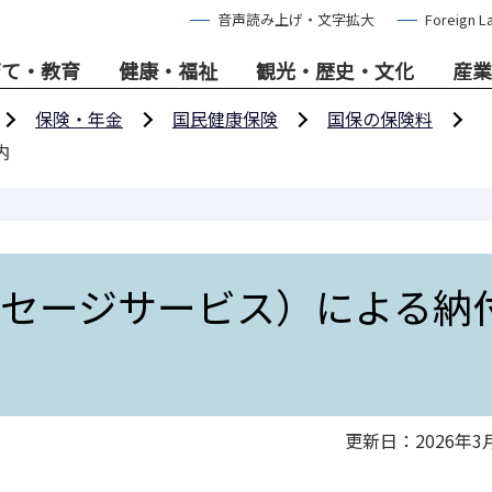
音声読み上げ・文字拡大
Foreign L
育て・教育
健康・福祉
観光・歴史・文化
産業
保険・年金
国民健康保険
国保の保険料
内
ッセージサービス）による納
更新日：2026年3