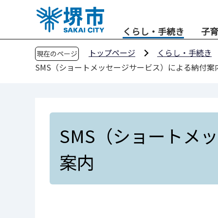
こ
の
くらし・手続き
子
ペ
ー
トップページ
くらし・手続き
現在のページ
ジ
SMS（ショートメッセージサービス）による納付案
の
先
頭
で
す
SMS（ショートメ
案内