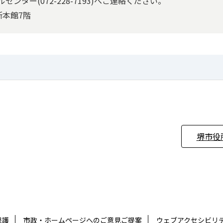
ター(072-228-7193)へご連絡ください。
所本館7階
堺市役
保護
市政・ホームページへのご意見ご提案
ウェブアクセシビリ