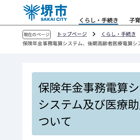
こ
の
くらし・手続き
子
ペ
ー
トップページ
くらし・手続き
現在のページ
ジ
保険年金事務電算システム、後期高齢者医療電算シ
の
先
頭
で
す
保険年金事務電算シ
システム及び医療助
ついて