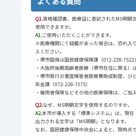
よくある質問
Q1.
資格確認書、医療証に表記されたMS明朝
使用できますか。
A1.
ご使用いただくことができます。
※医療機関にて疑義があった場合は、恐れ入
えください。
・堺市国保は国民健康保険課（072-228-7522
・大阪府後期高齢者医療（堺市在住に限る）は医療年
・堺市発行の重度障害者医療費助成制度、ひ
年金課（072-228-7375）
・被用者保険などその他の医療保険は、ご加
Q2.
なぜ、MS明朝文字を使用するのですか。
A2.
本市が導入する「標準システム」は、現在
出力される文字は「MS明朝」となります。
なお、国⺠健康保険中央会によると、現時点