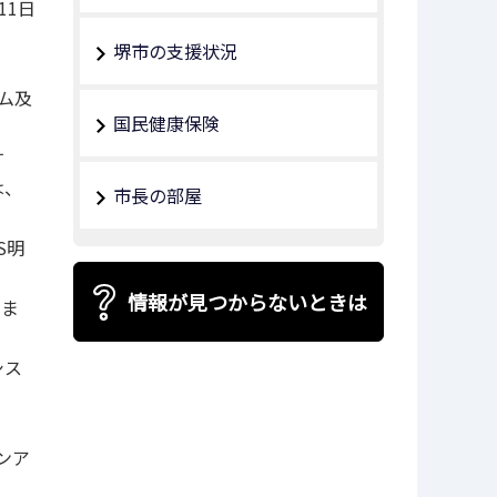
11日
堺市の支援状況
ム及
国民健康保険
す
は、
市長の部屋
S明
情報が見つからないときは
。ま
シス
ンア