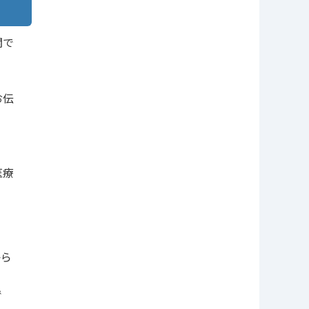
関で
お伝
医療
から
で