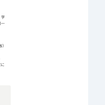
、字
同一
省）
ら
営に