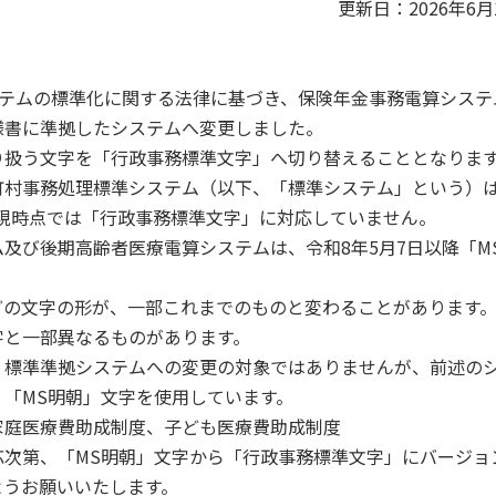
更新日：2026年6月
ステムの標準化に関する法律に基づき、保険年⾦事務電算システ
様書に準拠したシステムへ変更しました。
扱う⽂字を「⾏政事務標準⽂字」へ切り替えることとなりま
町村事務処理標準システム（以下、「標準システム」という）
現時点では「⾏政事務標準⽂字」に対応していません。
び後期⾼齢者医療電算システムは、令和8年5⽉7⽇以降「M
の⽂字の形が、⼀部これまでのものと変わることがあります
字と一部異なるものがあります。
標準準拠システムへの変更の対象ではありませんが、前述の
「MS明朝」⽂字を使⽤しています。
家庭医療費助成制度、⼦ども医療費助成制度
次第、「MS明朝」⽂字から「⾏政事務標準⽂字」にバージョ
ようお願いいたします。