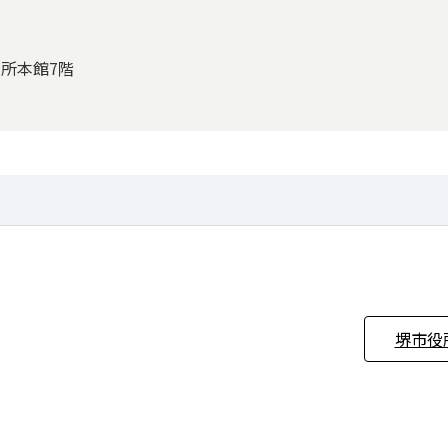
役所本館7階
堺市役